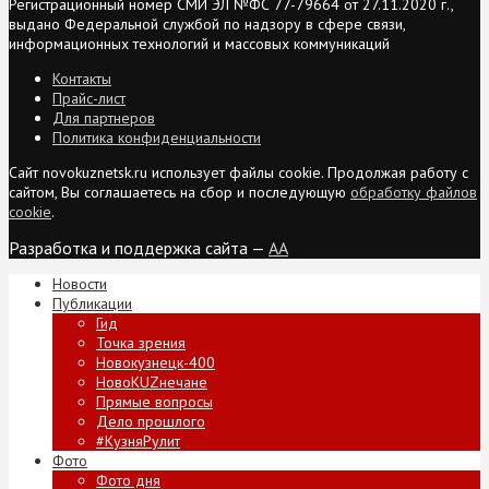
Регистрационный номер СМИ ЭЛ №ФС 77-79664 от 27.11.2020 г.,
выдано Федеральной службой по надзору в сфере связи,
информационных технологий и массовых коммуникаций
Контакты
Прайс-лист
Для партнеров
Политика конфиденциальности
Сайт novokuznetsk.ru использует файлы cookie. Продолжая работу с
сайтом, Вы соглашаетесь на сбор и последующую
обработку файлов
cookie
.
Разработка и поддержка сайта —
AA
Новости
Публикации
Гид
Точка зрения
Новокузнецк-400
НовоKUZнечане
Прямые вопросы
Дело прошлого
#КузняРулит
Фото
Фото дня