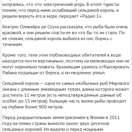
испугались, что это электрический угорь. В итоге туристы
поняли, что перед ними ослабевший сельдяной король, и
решили вернуть его в море, передает «Радио 1».
Беатрис Оливейра де Соуза рассказала, что рыба была очень
красивой, и они решили спасти ее во что бы то ни стало. По
ее словам, сельдяной король выбился из сил, борясь с
течением.
Кроме того, тела этих глубоководных обитателей в воде
находятся почти вертикально, поэтому на мелководье они не
могут нормально плавать. Бразильцам удалось отбуксировать
Райана подальше от берега, и он медленно уплыл.
Сельдяной король — одна из самых необычных рыб Мирового
океана с длинным змеевидным телом, длина которого может
достигать 11 метров (есть неподтвержденные данные об
особях до 15 метров). Большую часть жизни рыбы проводят
на глубине более 900 метров.
Перед разрушительным землетрясением в Японии в 2011
году на пляжи страны вынесло около двух десятков
сельдяных королей. Их видели и перед мощными