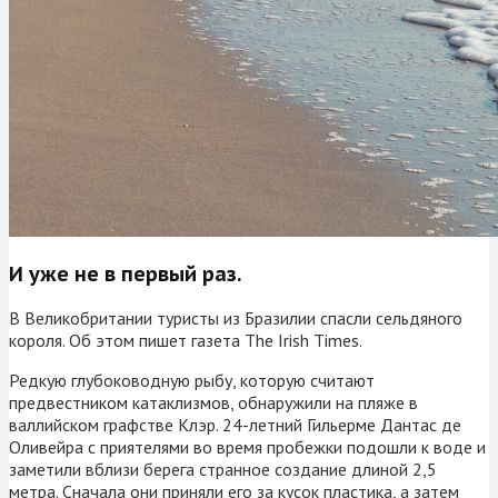
И уже не в первый раз.
В Великобритании туристы из Бразилии спасли сельдяного
короля. Об этом пишет газета The Irish Times.
Редкую глубоководную рыбу, которую считают
предвестником катаклизмов, обнаружили на пляже в
валлийском графстве Клэр. 24-летний Гильерме Дантас де
Оливейра с приятелями во время пробежки подошли к воде и
заметили вблизи берега странное создание длиной 2,5
метра. Сначала они приняли его за кусок пластика, а затем