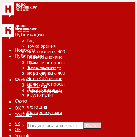
Новости
Публикации
Гид
Точка зрения
Новости
Новокузнецк-400
Публикации
НовоKUZнечане
Гид
Прямые вопросы
Точка зрения
Дело прошлого
Новокузнецк-400
#КузняРулит
НовоKUZнечане
Фото
Прямые вопросы
Фото дня
Дело прошлого
Фоторепортажи
#КузняРулит
Фото
VK
Фото дня
ОК
Фоторепортажи
Youtube
VK
Искать
ОК
Youtube