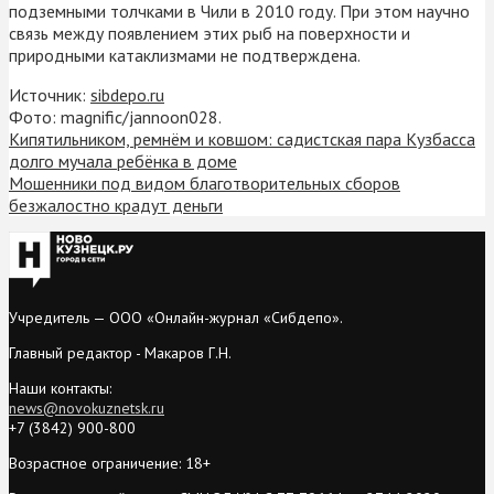
подземными толчками в Чили в 2010 году. При этом научно
связь между появлением этих рыб на поверхности и
природными катаклизмами не подтверждена.
Источник:
sibdepo.ru
Фото: magnific/jannoon028.
Кипятильником, ремнём и ковшом: садистская пара Кузбасса
долго мучала ребёнка в доме
Мошенники под видом благотворительных сборов
безжалостно крадут деньги
Учредитель — ООО «Онлайн-журнал «Сибдепо».
Главный редактор - Макаров Г.Н.
Наши контакты:
news@novokuznetsk.ru
+7 (3842) 900-800
Возрастное ограничение: 18+