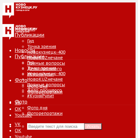
Новости
Публикации
Гид
Точка зрения
Новости
Новокузнецк-400
Публикации
НовоKUZнечане
Гид
Прямые вопросы
Точка зрения
Дело прошлого
Новокузнецк-400
#КузняРулит
НовоKUZнечане
Фото
Прямые вопросы
Фото дня
Дело прошлого
Фоторепортажи
#КузняРулит
Фото
VK
Фото дня
ОК
Фоторепортажи
Youtube
VK
Искать
ОК
Youtube