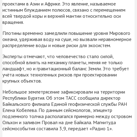
проектами в Азии и Африке. Это явление, называемое
истинным блужданием полюсов, связано с перемещением
всей твердой коры и верхней мантии относительно оси
вращения.
Плотины временно замедлили повышение уровня Мирового
океана, удерживая воду на суше, но вызвали неравномерное
распределение воды и новые риски для экосистем.
Эксперты отмечают, что человечество стало силой,
способной влиять на механику планеты, меняя не только
ландшафт, но и гравитационный баланс Земли. Это требует
учёта новых техногенных рисков при проектировании
крупных объектов.
Небольшое землетрясение зафиксировали на территории
Республики Бурятия. Об этом ТАСС сообщила директор
Байкальского филиала Единой геофизической службы РАН
Елена Кобелева. По данным сейсмологов, эпицентр
подземного толчка располагался примерно между островом
Ольхон и заливом Провал на дне Байкала. Магнитуда
сейсмособытия составила 3,9, передает «Радио 1».