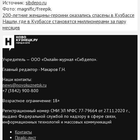
Источник:
sibdepo.ru
Фото: magnific/freepik.
200-летние женщины-героини оказались спасены в Кузбассе
Нашли, где в Кузбассе становятся миллионерами за пару
месяцев
Учредитель — ООО «Онлайн-журнал «Сибдепо».
Главный редактор - Макаров Г.Н.
Наши контакты:
news@novokuznetsk.ru
+7 (3842) 900-800
Возрастное ограничение: 18+
Регистрационный номер СМИ ЭЛ №ФС 77-79664 от 27.11.2020 г.,
выдано Федеральной службой по надзору в сфере связи,
информационных технологий и массовых коммуникаций
Контакты
Прайс-лист