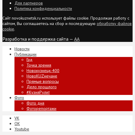
Для партнеров
Политика конфиденциальности
Сайт novokuznetsk.ru использует файлы cookie. Продолжая работу с
сайтом, Вы соглашаетесь на сбор и последующую
обработку файлов
cookie
.
Разработка и поддержка сайта —
AA
Новости
Публикации
Гид
Точка зрения
Новокузнецк-400
НовоKUZнечане
Прямые вопросы
Дело прошлого
#КузняРулит
Фото
Фото дня
Фоторепортажи
VK
ОК
Youtube