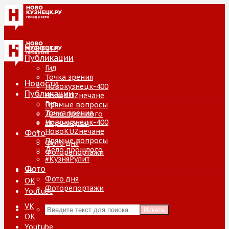
Новости
Публикации
Гид
Точка зрения
Новости
Новокузнецк-400
Публикации
НовоKUZнечане
Гид
Прямые вопросы
Точка зрения
Дело прошлого
Новокузнецк-400
#КузняРулит
НовоKUZнечане
Фото
Прямые вопросы
Фото дня
Дело прошлого
Фоторепортажи
#КузняРулит
Фото
VK
Фото дня
ОК
Фоторепортажи
Youtube
VK
Искать
ОК
Youtube