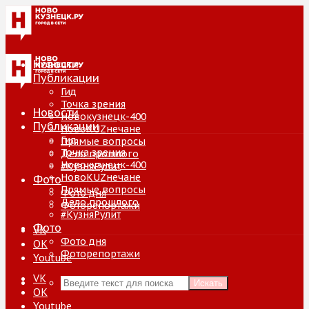
Новости
Публикации
Гид
Точка зрения
Новости
Новокузнецк-400
Публикации
НовоKUZнечане
Гид
Прямые вопросы
Точка зрения
Дело прошлого
Новокузнецк-400
#КузняРулит
НовоKUZнечане
Фото
Прямые вопросы
Фото дня
Дело прошлого
Фоторепортажи
#КузняРулит
Фото
VK
Фото дня
ОК
Фоторепортажи
Youtube
VK
Искать
ОК
Youtube