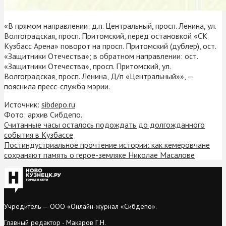
«В прямом направлении: д.п. Центральный, просп. Ленина, ул.
Волгоградская, просп. Притомский, перед остановкой «СК
Кузбасс Арена» поворот на просп. Притомский (дублер), ост.
«Защитники Отечества»; в обратном направлении: ост.
«Защитники Отечества», просп. Притомский, ул.
Волгоградская, просп. Ленина, Д/п «Центральный»», —
пояснила пресс-служба мэрии.
Источник:
sibdepo.ru
Фото: архив Сибдепо.
Считанные часы осталось подождать до долгожданного
события в Кузбассе
Постиндустриальное прочтение истории: как кемеровчане
сохраняют память о герое-земляке Николае Масалове
Учредитель — ООО «Онлайн-журнал «Сибдепо».
Главный редактор - Макаров Г.Н.