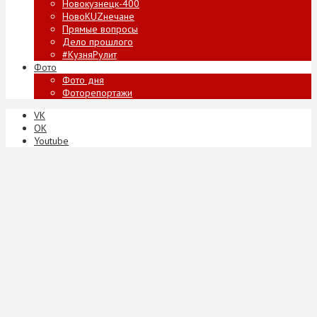
Новокузнецк-400
НовоKUZнечане
Прямые вопросы
Дело прошлого
#КузняРулит
Фото
Фото дня
Фоторепортажи
VK
ОК
Youtube