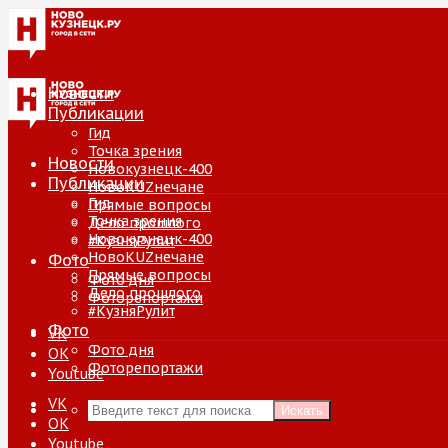
Новости
Публикации
Гид
Точка зрения
Новости
Новокузнецк-400
Публикации
НовоKUZнечане
Гид
Прямые вопросы
Точка зрения
Дело прошлого
Новокузнецк-400
#КузняРулит
НовоKUZнечане
Фото
Прямые вопросы
Фото дня
Дело прошлого
Фоторепортажи
#КузняРулит
Фото
VK
Фото дня
ОК
Фоторепортажи
Youtube
VK
Искать
ОК
Youtube