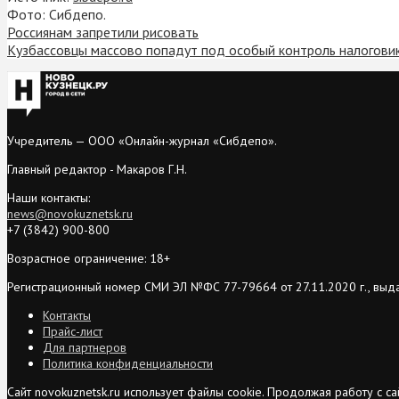
Фото: Сибдепо.
Россиянам запретили рисовать
Кузбассовцы массово попадут под особый контроль налоговик
Учредитель — ООО «Онлайн-журнал «Сибдепо».
Главный редактор - Макаров Г.Н.
Наши контакты:
news@novokuznetsk.ru
+7 (3842) 900-800
Возрастное ограничение: 18+
Регистрационный номер СМИ ЭЛ №ФС 77-79664 от 27.11.2020 г., выд
Контакты
Прайс-лист
Для партнеров
Политика конфиденциальности
Сайт novokuznetsk.ru использует файлы cookie. Продолжая работу с 