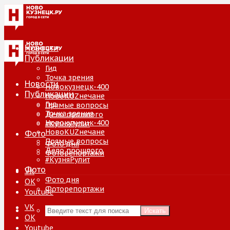
Новости
Публикации
Гид
Точка зрения
Новости
Новокузнецк-400
Публикации
НовоKUZнечане
Гид
Прямые вопросы
Точка зрения
Дело прошлого
Новокузнецк-400
#КузняРулит
НовоKUZнечане
Фото
Прямые вопросы
Фото дня
Дело прошлого
Фоторепортажи
#КузняРулит
Фото
VK
Фото дня
ОК
Фоторепортажи
Youtube
VK
Искать
ОК
Youtube