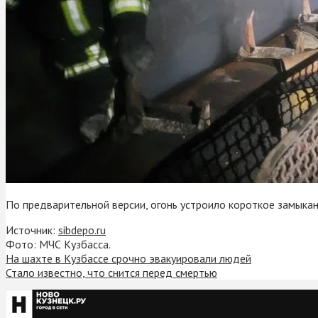
По предварительной версии, огонь устроило короткое замыкан
Источник:
sibdepo.ru
Фото: МЧС Кузбасса.
На шахте в Кузбассе срочно эвакуировали людей
Стало известно, что снится перед смертью