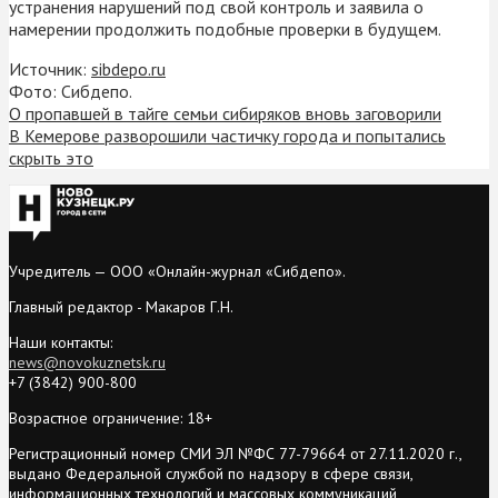
устранения нарушений под свой контроль и заявила о
намерении продолжить подобные проверки в будущем.
Источник:
sibdepo.ru
Фото: Сибдепо.
О пропавшей в тайге семьи сибиряков вновь заговорили
В Кемерове разворошили частичку города и попытались
скрыть это
Учредитель — ООО «Онлайн-журнал «Сибдепо».
Главный редактор - Макаров Г.Н.
Наши контакты:
news@novokuznetsk.ru
+7 (3842) 900-800
Возрастное ограничение: 18+
Регистрационный номер СМИ ЭЛ №ФС 77-79664 от 27.11.2020 г.,
выдано Федеральной службой по надзору в сфере связи,
информационных технологий и массовых коммуникаций