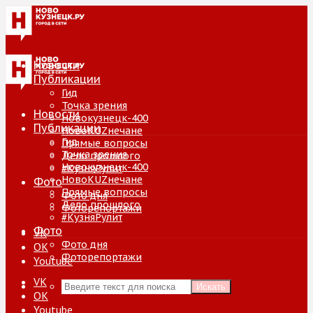
Новости
Публикации
Гид
Точка зрения
Новости
Новокузнецк-400
Публикации
НовоKUZнечане
Гид
Прямые вопросы
Точка зрения
Дело прошлого
Новокузнецк-400
#КузняРулит
НовоKUZнечане
Фото
Прямые вопросы
Фото дня
Дело прошлого
Фоторепортажи
#КузняРулит
Фото
VK
Фото дня
ОК
Фоторепортажи
Youtube
VK
Искать
ОК
Youtube