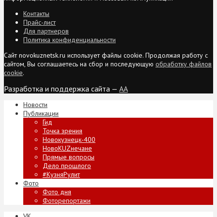
Контакты
Прайс-лист
Для партнеров
Политика конфиденциальности
Сайт novokuznetsk.ru использует файлы cookie. Продолжая работу с
сайтом, Вы соглашаетесь на сбор и последующую
обработку файлов
cookie
.
Разработка и поддержка сайта —
AA
Новости
Публикации
Гид
Точка зрения
Новокузнецк-400
НовоKUZнечане
Прямые вопросы
Дело прошлого
#КузняРулит
Фото
Фото дня
Фоторепортажи
VK