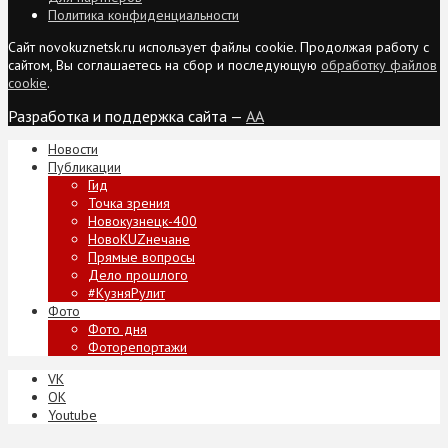
Политика конфиденциальности
Сайт novokuznetsk.ru использует файлы cookie. Продолжая работу с
сайтом, Вы соглашаетесь на сбор и последующую
обработку файлов
cookie
.
Разработка и поддержка сайта —
AA
Новости
Публикации
Гид
Точка зрения
Новокузнецк-400
НовоKUZнечане
Прямые вопросы
Дело прошлого
#КузняРулит
Фото
Фото дня
Фоторепортажи
VK
ОК
Youtube