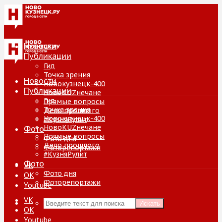
Новости
Публикации
Гид
Точка зрения
Новости
Новокузнецк-400
Публикации
НовоKUZнечане
Гид
Прямые вопросы
Точка зрения
Дело прошлого
Новокузнецк-400
#КузняРулит
НовоKUZнечане
Фото
Прямые вопросы
Фото дня
Дело прошлого
Фоторепортажи
#КузняРулит
Фото
VK
Фото дня
ОК
Фоторепортажи
Youtube
VK
Искать
ОК
Youtube