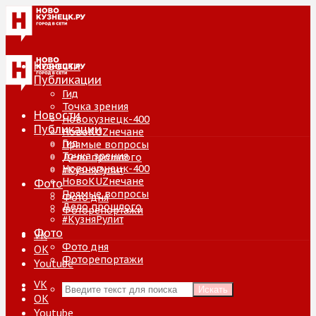
Новости
Публикации
Гид
Точка зрения
Новости
Новокузнецк-400
Публикации
НовоKUZнечане
Гид
Прямые вопросы
Точка зрения
Дело прошлого
Новокузнецк-400
#КузняРулит
НовоKUZнечане
Фото
Прямые вопросы
Фото дня
Дело прошлого
Фоторепортажи
#КузняРулит
Фото
VK
Фото дня
ОК
Фоторепортажи
Youtube
VK
Искать
ОК
Youtube