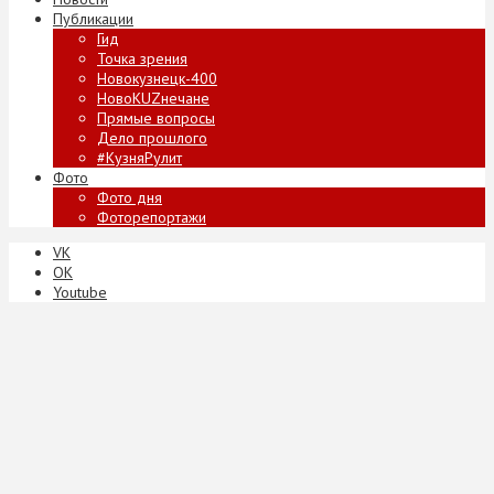
Публикации
Гид
Точка зрения
Новокузнецк-400
НовоKUZнечане
Прямые вопросы
Дело прошлого
#КузняРулит
Фото
Фото дня
Фоторепортажи
VK
ОК
Youtube