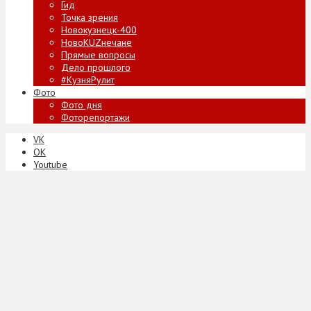
Гид
Точка зрения
Новокузнецк-400
НовоKUZнечане
Прямые вопросы
Дело прошлого
#КузняРулит
Фото
Фото дня
Фоторепортажи
VK
ОК
Youtube