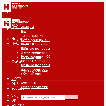
Новости
Публикации
Гид
Точка зрения
Новости
Новокузнецк-400
Публикации
НовоKUZнечане
Гид
Прямые вопросы
Точка зрения
Дело прошлого
Новокузнецк-400
#КузняРулит
НовоKUZнечане
Фото
Прямые вопросы
Фото дня
Дело прошлого
Фоторепортажи
#КузняРулит
Фото
VK
Фото дня
ОК
Фоторепортажи
Youtube
VK
Искать
ОК
Youtube