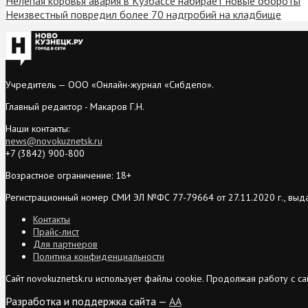
Нелепая коровья авария в Кузбассе набирает новые обороты
Неизвестный повредил более 70 надгробий на кладбище
Учредитель — ООО «Онлайн-журнал «Сибдепо».
Главный редактор - Макаров Г.Н.
Наши контакты:
news@novokuznetsk.ru
+7 (3842) 900-800
Возрастное ограничение: 18+
Регистрационный номер СМИ ЭЛ №ФС 77-79664 от 27.11.2020 г., выд
Контакты
Прайс-лист
Для партнеров
Политика конфиденциальности
Сайт novokuznetsk.ru использует файлы cookie. Продолжая работу с 
Разработка и поддержка сайта —
AA