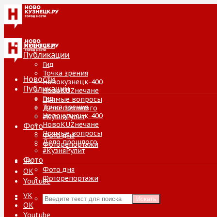
Новости
Публикации
Гид
Точка зрения
Новости
Новокузнецк-400
Публикации
НовоKUZнечане
Гид
Прямые вопросы
Точка зрения
Дело прошлого
Новокузнецк-400
#КузняРулит
НовоKUZнечане
Фото
Прямые вопросы
Фото дня
Дело прошлого
Фоторепортажи
#КузняРулит
Фото
VK
Фото дня
ОК
Фоторепортажи
Youtube
VK
Искать
ОК
Youtube