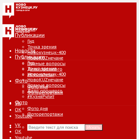
Новости
Публикации
Гид
Точка зрения
Новости
Новокузнецк-400
Публикации
НовоKUZнечане
Гид
Прямые вопросы
Точка зрения
Дело прошлого
Новокузнецк-400
#КузняРулит
НовоKUZнечане
Фото
Прямые вопросы
Фото дня
Дело прошлого
Фоторепортажи
#КузняРулит
Фото
VK
Фото дня
ОК
Фоторепортажи
Youtube
VK
Искать
ОК
Youtube