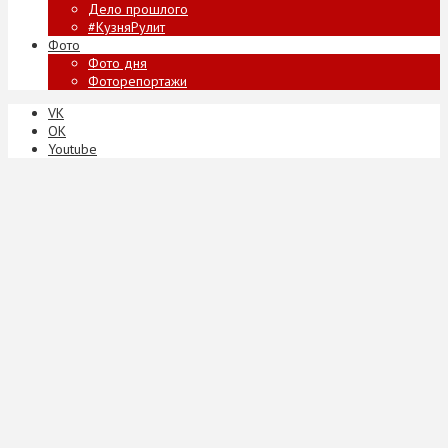
Дело прошлого
#КузняРулит
Фото
Фото дня
Фоторепортажи
VK
ОК
Youtube