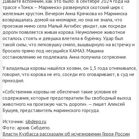
Давайте вспомним, как это было: в сентябре 2024 года на
трассе «Томск – Мариинск» развернулся скотский цирк с
железным хрустом. Вечером Анна Крячкова из Мариинска
возвращалась домой на иномарке, но она не знала, что
проезжая мимо села Малый Антибес увидит, как посреди
дороги появляется живая корова. Неумолимое животное
осталось стоять и девушка влетела в бурёнку. Удар был
такой силы, что легковушку смяло, вышвырнуло на встречку и
бросило прямо под несущийся КАМАЗ. Машина
осстановлению не подлежала. Анна получила сотрясение.
У владельца коровы нашёлся хозяин, он 1,5 года отнекивался,
говорил, что корова не его, соседи его оговаривают, в суд не
приходил.
«Собственник коровы не обеспечил такие условия её
содержания, которые предотвратили бы свободный выход
животного на проезжую часть дороги». — пишет Алексей
Бушуев, представитель мариинского горсуда.
Источник:
sibdepo.ru
Фото: архив Сибдепо.
Власти Кузбасса рассказали об исчезновении Героя России