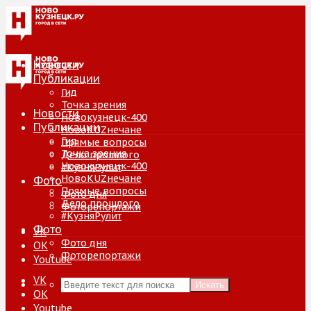
Новости
Публикации
Гид
Точка зрения
Новости
Новокузнецк-400
Публикации
НовоKUZнечане
Гид
Прямые вопросы
Точка зрения
Дело прошлого
Новокузнецк-400
#КузняРулит
НовоKUZнечане
Фото
Прямые вопросы
Фото дня
Дело прошлого
Фоторепортажи
#КузняРулит
Фото
VK
Фото дня
ОК
Фоторепортажи
Youtube
VK
Искать
ОК
Youtube