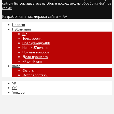
сайтом, Вы соглашаетесь на сбор и последующую
обработку файлов
cookie
.
Разработка и поддержка сайта —
AA
Новости
Публикации
Гид
Точка зрения
Новокузнецк-400
НовоKUZнечане
Прямые вопросы
Дело прошлого
#КузняРулит
Фото
Фото дня
Фоторепортажи
VK
ОК
Youtube