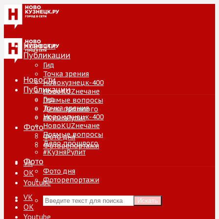
Новости
Публикации
Гид
Точка зрения
Новости
Новокузнецк-400
Публикации
НовоKUZнечане
Гид
Прямые вопросы
Точка зрения
Дело прошлого
Новокузнецк-400
#КузняРулит
НовоKUZнечане
Фото
Прямые вопросы
Фото дня
Дело прошлого
Фоторепортажи
#КузняРулит
Фото
VK
Фото дня
ОК
Фоторепортажи
Youtube
VK
Искать
ОК
Youtube