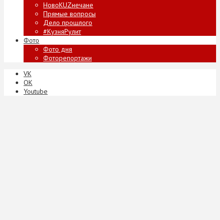
НовоKUZнечане
Прямые вопросы
Дело прошлого
#КузняРулит
Фото
Фото дня
Фоторепортажи
VK
ОК
Youtube