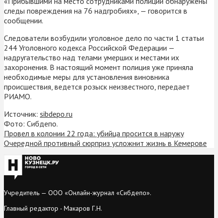
«Прибывшими на место сотрудниками полиции обнаружены
следы повреждения на 76 надгробиях», — говорится в
сообщении.
Следователи возбудили уголовное дело по части 1 статьи
244 Уголовного кодекса Российской Федерации —
надругательство над телами умерших и местами их
захоронения. В настоящий момент полиция уже приняла
необходимые меры для установления виновника
происшествия, ведется розыск неизвестного, передает
РИАМО.
Источник:
sibdepo.ru
Фото: Сибдепо.
Провел в колонии 22 года: убийца просится в наружу
Очередной противный сюрприз усложнит жизнь в Кемерове
Учредитель — ООО «Онлайн-журнал «Сибдепо».
Главный редактор - Макаров Г.Н.