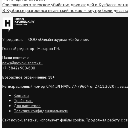
Совершившего зверское убийство двух людей в Кузбассе оста
В Кузбассе разгорелся гигантский пожар — внутри были десят
Учредитель — ООО «Онлайн-журнал «Сибдепо».
Главный редактор - Макаров Г.Н.
Наши контакты:
news@novokuznetsk.ru
+7 (3842) 900-800
Возрастное ограничение: 18+
Регистрационный номер СМИ ЭЛ №ФС 77-79664 от 27.11.2020 г., выд
Контакты
Прайс-лист
Для партнеров
Политика конфиденциальности
Сайт novokuznetsk.ru использует файлы cookie. Продолжая работу с 