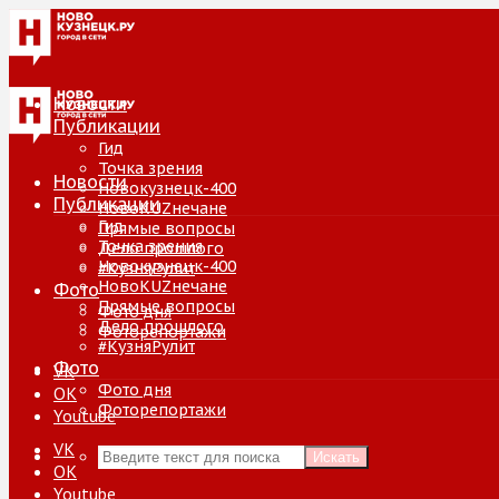
Новости
Публикации
Гид
Точка зрения
Новости
Новокузнецк-400
Публикации
НовоKUZнечане
Гид
Прямые вопросы
Точка зрения
Дело прошлого
Новокузнецк-400
#КузняРулит
НовоKUZнечане
Фото
Прямые вопросы
Фото дня
Дело прошлого
Фоторепортажи
#КузняРулит
Фото
VK
Фото дня
ОК
Фоторепортажи
Youtube
VK
Искать
ОК
Youtube