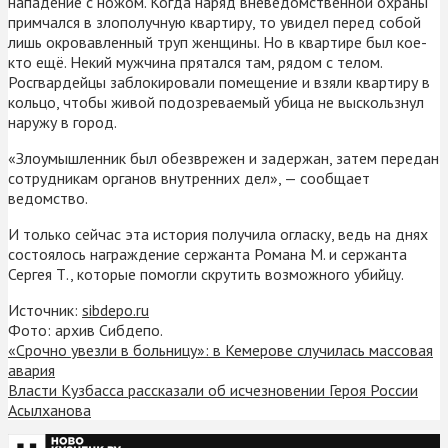
нападение с ножом. Когда наряд вневедомственной охраны
примчался в злополучную квартиру, то увидел перед собой
лишь окровавленный труп женщины. Но в квартире был кое-
кто ещё. Некий мужчина прятался там, рядом с телом.
Росгвардейцы заблокировали помещение и взяли квартиру в
кольцо, чтобы живой подозреваемый убица не выскользнул
наружу в город.
«Злоумышленник был обезврежен и задержан, затем передан
сотрудникам органов внутренних дел», — сообщает
ведомство.
И только сейчас эта история получила огласку, ведь на днях
состоялось награждение сержанта Романа М. и сержанта
Сергея Т., которые помогли скрутить возможного убийцу.
Источник:
sibdepo.ru
Фото: архив Сибдепо.
«Срочно увезли в больницу»: в Кемерове случилась массовая
авария
Власти Кузбасса рассказали об исчезновении Героя России
Асылханова