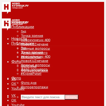
Новости
Публикации
Гид
Точка зрения
Новости
Новокузнецк-400
Публикации
НовоKUZнечане
Гид
Прямые вопросы
Точка зрения
Дело прошлого
Новокузнецк-400
#КузняРулит
НовоKUZнечане
Фото
Прямые вопросы
Фото дня
Дело прошлого
Фоторепортажи
#КузняРулит
Фото
VK
Фото дня
ОК
Фоторепортажи
Youtube
VK
Искать
ОК
Youtube