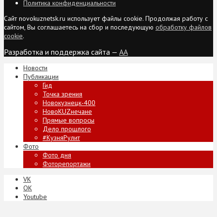
Политика конфиденциальности
Сайт novokuznetsk.ru использует файлы cookie. Продолжая работу с
сайтом, Вы соглашаетесь на сбор и последующую
обработку файлов
cookie
.
Разработка и поддержка сайта —
AA
Новости
Публикации
Гид
Точка зрения
Новокузнецк-400
НовоKUZнечане
Прямые вопросы
Дело прошлого
#КузняРулит
Фото
Фото дня
Фоторепортажи
VK
ОК
Youtube