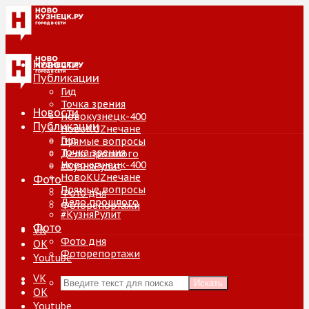
Новости
Публикации
Гид
Точка зрения
Новости
Новокузнецк-400
Публикации
НовоKUZнечане
Гид
Прямые вопросы
Точка зрения
Дело прошлого
Новокузнецк-400
#КузняРулит
НовоKUZнечане
Фото
Прямые вопросы
Фото дня
Дело прошлого
Фоторепортажи
#КузняРулит
Фото
VK
Фото дня
ОК
Фоторепортажи
Youtube
VK
Искать
ОК
Youtube