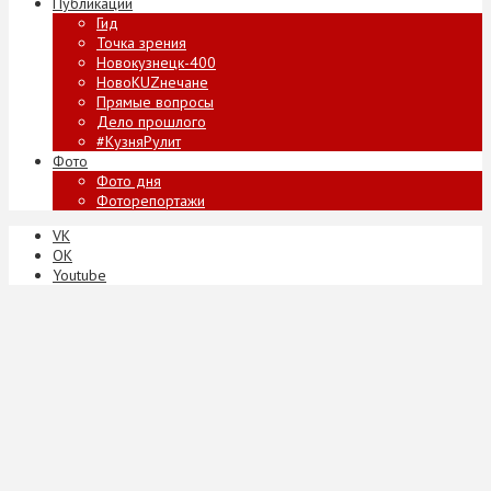
Публикации
Гид
Точка зрения
Новокузнецк-400
НовоKUZнечане
Прямые вопросы
Дело прошлого
#КузняРулит
Фото
Фото дня
Фоторепортажи
VK
ОК
Youtube