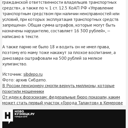
гражданской ответственности владельцев транспортных
средств», а также по ч. 1 ст. 12.5 КоАП РФ «Управление
транспортным средством при наличии неисправностей или
условий, при которых эксплуатация транспортных средств
запрещена». Общая сумма штрафов, которые могут быть
назначены нарушителю, составляет 16 300 рублей», —
написано в тексте.
А также парню не было 18 и водить он не имел права,
поэтому его маму тоже накажут за плохое воспитание, а
динозавра оштрафовали на 500 рублей за мелкое
хулиганство.
Источник:
sibdepo.ru
Фото: архив Сибдепо.
В России пенсионеру смогли вернуть миллионы, которые
похитили мошенники
От идеи к форэскизам: федеральные бюро показали, каким
может стать первый участок «Города Талантов» в Кемерове