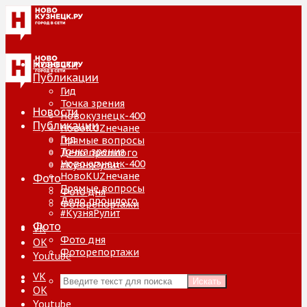
Новости
Публикации
Гид
Точка зрения
Новости
Новокузнецк-400
Публикации
НовоKUZнечане
Гид
Прямые вопросы
Точка зрения
Дело прошлого
Новокузнецк-400
#КузняРулит
НовоKUZнечане
Фото
Прямые вопросы
Фото дня
Дело прошлого
Фоторепортажи
#КузняРулит
Фото
VK
Фото дня
ОК
Фоторепортажи
Youtube
VK
Искать
ОК
Youtube