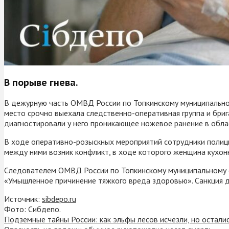
В порыве гнева.
В дежурную часть ОМВД России по Топкинскому муниципальном
место срочно выехала следственно-оперативная группа и бри
диагностировали у него проникающее ножевое ранение в обла
В ходе оперативно-розыскных мероприятий сотрудники полици
между ними возник конфликт, в ходе которого женщина кухон
Следователем ОМВД России по Топкинскому муниципальному ок
«Умышленное причинение тяжкого вреда здоровью». Санкция д
Источник:
sibdepo.ru
Фото: Сибдепо.
Подземные тайны России: как эльфы лесов исчезли, но осталис