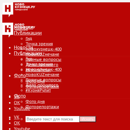
Новости
Публикации
Гид
Точка зрения
Новости
Новокузнецк-400
Публикации
НовоKUZнечане
Гид
Прямые вопросы
Точка зрения
Дело прошлого
Новокузнецк-400
#КузняРулит
НовоKUZнечане
Фото
Прямые вопросы
Фото дня
Дело прошлого
Фоторепортажи
#КузняРулит
Фото
VK
Фото дня
ОК
Фоторепортажи
Youtube
VK
Искать
ОК
Youtube