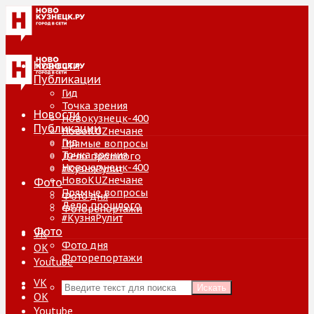
Новости
Публикации
Гид
Точка зрения
Новости
Новокузнецк-400
Публикации
НовоKUZнечане
Гид
Прямые вопросы
Точка зрения
Дело прошлого
Новокузнецк-400
#КузняРулит
НовоKUZнечане
Фото
Прямые вопросы
Фото дня
Дело прошлого
Фоторепортажи
#КузняРулит
Фото
VK
Фото дня
ОК
Фоторепортажи
Youtube
VK
Искать
ОК
Youtube