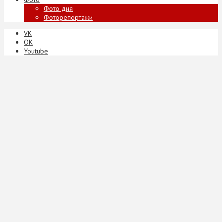
Фото дня
Фоторепортажи
VK
ОК
Youtube