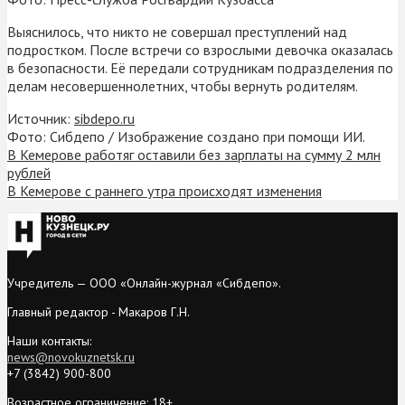
Выяснилось, что никто не совершал преступлений над
подростком. После встречи со взрослыми девочка оказалась
в безопасности. Её передали сотрудникам подразделения по
делам несовершеннолетних, чтобы вернуть родителям.
Источник:
sibdepo.ru
Фото: Сибдепо / Изображение создано при помощи ИИ.
В Кемерове работяг оставили без зарплаты на сумму 2 млн
рублей
В Кемерове с раннего утра происходят изменения
Учредитель — ООО «Онлайн-журнал «Сибдепо».
Главный редактор - Макаров Г.Н.
Наши контакты:
news@novokuznetsk.ru
+7 (3842) 900-800
Возрастное ограничение: 18+