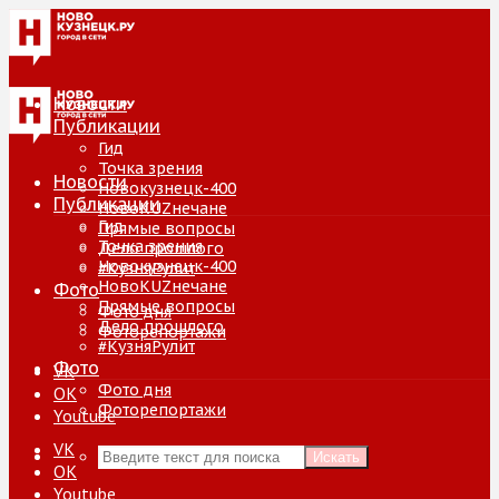
Новости
Публикации
Гид
Точка зрения
Новости
Новокузнецк-400
Публикации
НовоKUZнечане
Гид
Прямые вопросы
Точка зрения
Дело прошлого
Новокузнецк-400
#КузняРулит
НовоKUZнечане
Фото
Прямые вопросы
Фото дня
Дело прошлого
Фоторепортажи
#КузняРулит
Фото
VK
Фото дня
ОК
Фоторепортажи
Youtube
VK
Искать
ОК
Youtube