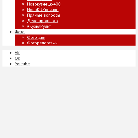
Новокузнецк-400
НовоKUZнечане
Прямые вопросы
Дело прошлого
#КузняРулит
Фото
Фото дня
Фоторепортажи
VK
ОК
Youtube