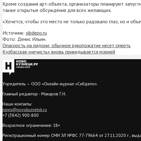
Кроме создания арт-объекта, организаторы планируют запустит
также открытые обсуждения для всех желающих.
«Хочется, чтобы это место не только радовало глаз, но и объ
Источник:
sibdepo.ru
Фото: Денис Ильин.
Опасность на ладони: обычное рукопожатие несет смерть
Кузбасская «нечисть» вновь прикидывается мэрией
Учредитель — ООО «Онлайн-журнал «Сибдепо».
Главный редактор - Макаров Г.Н.
Наши контакты:
news@novokuznetsk.ru
+7 (3842) 900-800
Возрастное ограничение: 18+
Регистрационный номер СМИ ЭЛ №ФС 77-79664 от 27.11.2020 г., выд