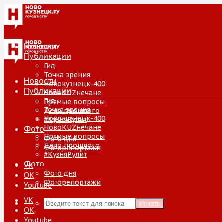
Новости
Публикации
Гид
Точка зрения
Новости
Новокузнецк-400
Публикации
НовоKUZнечане
Гид
Прямые вопросы
Точка зрения
Дело прошлого
Новокузнецк-400
#КузняРулит
НовоKUZнечане
Фото
Прямые вопросы
Фото дня
Дело прошлого
Фоторепортажи
#КузняРулит
Фото
VK
Фото дня
ОК
Фоторепортажи
Youtube
VK
Искать
ОК
Youtube