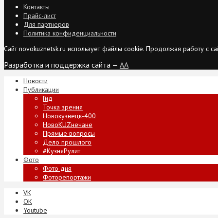
Контакты
Прайс-лист
Для партнеров
Политика конфиденциальности
Сайт novokuznetsk.ru использует файлы cookie. Продолжая работу с 
Разработка и поддержка сайта —
AA
Новости
Публикации
Гид
Точка зрения
Новокузнецк-400
НовоKUZнечане
Прямые вопросы
Дело прошлого
#КузняРулит
Фото
Фото дня
Фоторепортажи
VK
ОК
Youtube