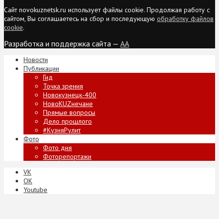
Сайт novokuznetsk.ru использует файлы cookie. Продолжая работу с
сайтом, Вы соглашаетесь на сбор и последующую
обработку файлов
cookie
.
Разработка и поддержка сайта —
AA
Новости
Публикации
Гид
Точка зрения
Новокузнецк-400
НовоKUZнечане
Прямые вопросы
Дело прошлого
#КузняРулит
Фото
Фото дня
Фоторепортажи
VK
ОК
Youtube