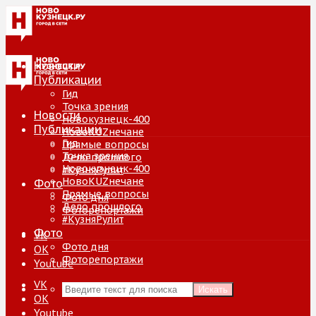
Новости
Публикации
Гид
Точка зрения
Новости
Новокузнецк-400
Публикации
НовоKUZнечане
Гид
Прямые вопросы
Точка зрения
Дело прошлого
Новокузнецк-400
#КузняРулит
НовоKUZнечане
Фото
Прямые вопросы
Фото дня
Дело прошлого
Фоторепортажи
#КузняРулит
Фото
VK
Фото дня
ОК
Фоторепортажи
Youtube
VK
Искать
ОК
Youtube