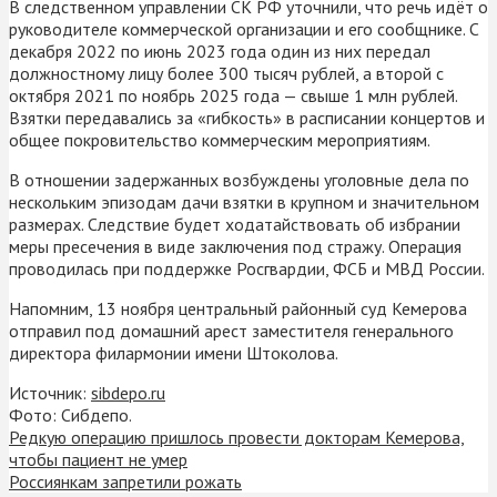
В следственном управлении СК РФ уточнили, что речь идёт о
руководителе коммерческой организации и его сообщнике. С
декабря 2022 по июнь 2023 года один из них передал
должностному лицу более 300 тысяч рублей, а второй с
октября 2021 по ноябрь 2025 года — свыше 1 млн рублей.
Взятки передавались за «гибкость» в расписании концертов и
общее покровительство коммерческим мероприятиям.
В отношении задержанных возбуждены уголовные дела по
нескольким эпизодам дачи взятки в крупном и значительном
размерах. Следствие будет ходатайствовать об избрании
меры пресечения в виде заключения под стражу. Операция
проводилась при поддержке Росгвардии, ФСБ и МВД России.
Напомним, 13 ноября центральный районный суд Кемерова
отправил под домашний арест заместителя генерального
директора филармонии имени Штоколова.
Источник:
sibdepo.ru
Фото: Сибдепо.
Редкую операцию пришлось провести докторам Кемерова,
чтобы пациент не умер
Россиянкам запретили рожать