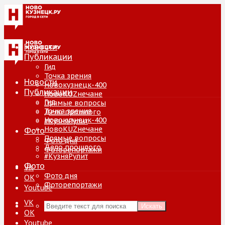
Новости
Публикации
Гид
Точка зрения
Новости
Новокузнецк-400
Публикации
НовоKUZнечане
Гид
Прямые вопросы
Точка зрения
Дело прошлого
Новокузнецк-400
#КузняРулит
НовоKUZнечане
Фото
Прямые вопросы
Фото дня
Дело прошлого
Фоторепортажи
#КузняРулит
Фото
VK
Фото дня
ОК
Фоторепортажи
Youtube
VK
Искать
ОК
Youtube