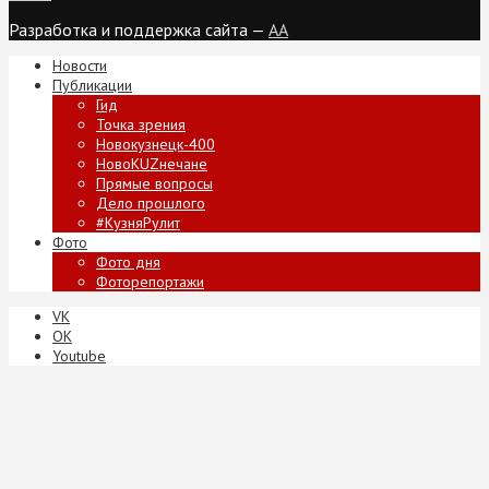
Разработка и поддержка сайта —
AA
Новости
Публикации
Гид
Точка зрения
Новокузнецк-400
НовоKUZнечане
Прямые вопросы
Дело прошлого
#КузняРулит
Фото
Фото дня
Фоторепортажи
VK
ОК
Youtube