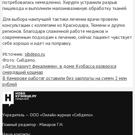
потребовалась немедленно. Хирурги устранили разрыв
пищевода и выполнили малоинвазивную обработку тканей.
Для выбора наилучшей тактики лечения врачи провели
консультации с коллегами из Краснодара, Тюмени и других
регионов. Благодаря слаженной работе медиков и
современным подходам к лечению, сейчас пациент чувствует
себя хорошо и идет на поправку.
Источник:
sibdepo.ru
Фото: Сибдепо.
«Дети пахнут фекалиями»: в доме Кузбасса разверзся
смердящий кошмар
В Кемерове работяг оставили без зарплаты на сумму 2 млн
рублей
Учредитель — ООО «Онлайн-журнал «Сибдепо».
Главный редактор - Макаров Г.Н.
Наши контакты: