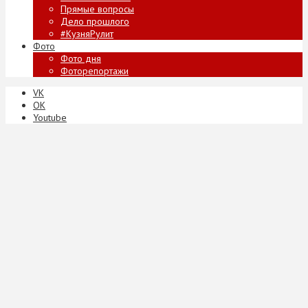
Прямые вопросы
Дело прошлого
#КузняРулит
Фото
Фото дня
Фоторепортажи
VK
ОК
Youtube