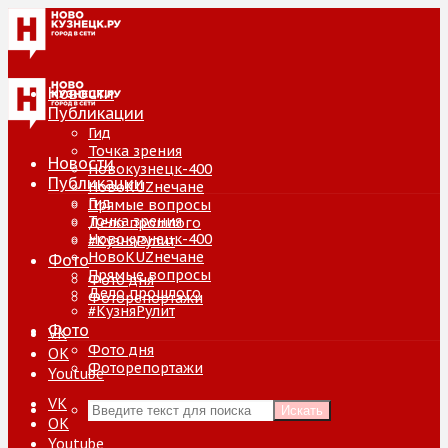
Новости
Публикации
Гид
Точка зрения
Новости
Новокузнецк-400
Публикации
НовоKUZнечане
Гид
Прямые вопросы
Точка зрения
Дело прошлого
Новокузнецк-400
#КузняРулит
НовоKUZнечане
Фото
Прямые вопросы
Фото дня
Дело прошлого
Фоторепортажи
#КузняРулит
Фото
VK
Фото дня
ОК
Фоторепортажи
Youtube
VK
Искать
ОК
Youtube