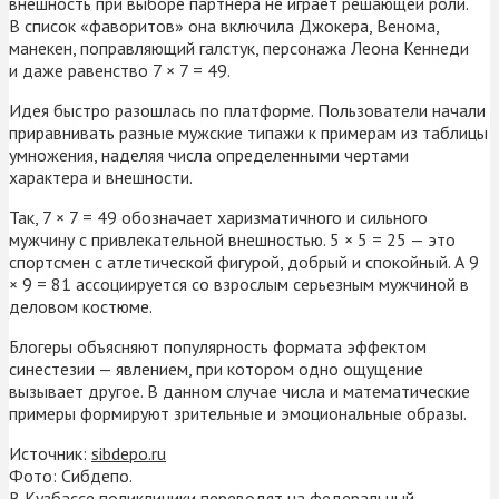
внешность при выборе партнера не играет решающей роли.
В список «фаворитов» она включила Джокера, Венома,
манекен, поправляющий галстук, персонажа Леона Кеннеди
и даже равенство 7 × 7 = 49.
Идея быстро разошлась по платформе. Пользователи начали
приравнивать разные мужские типажи к примерам из таблицы
умножения, наделяя числа определенными чертами
характера и внешности.
Так, 7 × 7 = 49 обозначает харизматичного и сильного
мужчину с привлекательной внешностью. 5 × 5 = 25 — это
спортсмен с атлетической фигурой, добрый и спокойный. А 9
× 9 = 81 ассоциируется со взрослым серьезным мужчиной в
деловом костюме.
Блогеры объясняют популярность формата эффектом
синестезии — явлением, при котором одно ощущение
вызывает другое. В данном случае числа и математические
примеры формируют зрительные и эмоциональные образы.
Источник:
sibdepo.ru
Фото: Сибдепо.
В Кузбассе поликлиники переводят на федеральный