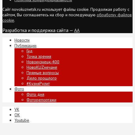
Сайт novokuznetsk.ru использует файлы cookie. Продолжая работу с
сайтом, Вы соглашаетесь на сбор и последующую
обработку файлов
cookie
.
Разработка и поддержка сайта —
AA
Новости
Публикации
Гид
Точка зрения
Новокузнецк-400
НовоKUZнечане
Прямые вопросы
Дело прошлого
#КузняРулит
Фото
Фото дня
Фоторепортажи
VK
ОК
Youtube