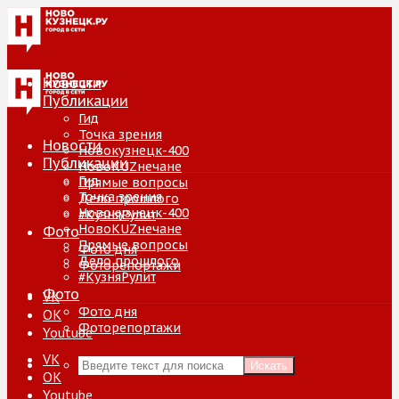
Новости
Публикации
Гид
Точка зрения
Новости
Новокузнецк-400
Публикации
НовоKUZнечане
Гид
Прямые вопросы
Точка зрения
Дело прошлого
Новокузнецк-400
#КузняРулит
НовоKUZнечане
Фото
Прямые вопросы
Фото дня
Дело прошлого
Фоторепортажи
#КузняРулит
Фото
VK
Фото дня
ОК
Фоторепортажи
Youtube
VK
Искать
ОК
Youtube