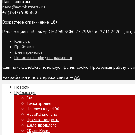
Наши контакты:
news@novokuznetsk.ru
+7 (3842) 900-800
Возрастное ограничение: 18+
Регистрационный номер СМИ ЭЛ №ФС 77-79664 от 27.11.2020 г., выд
Контакты
Прайс-лист
Для партнеров
Политика конфиденциальности
Сайт novokuznetsk.ru использует файлы cookie. Продолжая работу с 
Разработка и поддержка сайта —
AA
Новости
Публикации
Гид
Точка зрения
Новокузнецк-400
НовоKUZнечане
Прямые вопросы
Дело прошлого
#КузняРулит