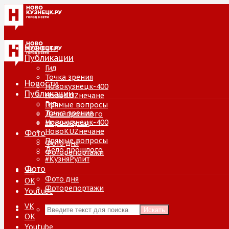
Новости
Публикации
Гид
Точка зрения
Новости
Новокузнецк-400
Публикации
НовоKUZнечане
Гид
Прямые вопросы
Точка зрения
Дело прошлого
Новокузнецк-400
#КузняРулит
НовоKUZнечане
Фото
Прямые вопросы
Фото дня
Дело прошлого
Фоторепортажи
#КузняРулит
Фото
VK
Фото дня
ОК
Фоторепортажи
Youtube
VK
Искать
ОК
Youtube