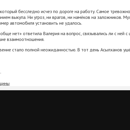
 который бесследно исчез по дороге на работу. Самое тревожно
анием выкупа. Ни угроз, ни врагов, ни намёков на заложников. М
омер автомобиля установить не удалось.
обще нет» ответила Валерия на вопрос, связывались ли с ней с 
ошие взаимоотношения.
новение стало полной неожиданностью. В тот день Асылханов ушё
.
нщины