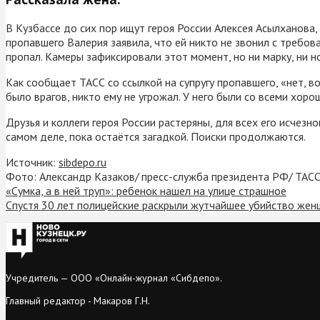
В Кузбассе до сих пор ищут героя России Алексея Асылханова,
пропавшего Валерия заявила, что ей никто не звонил с требов
пропал. Камеры зафиксировали этот момент, но ни марку, ни н
Как сообщает ТАСС со ссылкой на супругу пропавшего, «нет, во
было врагов, никто ему не угрожал. У него были со всеми хор
Друзья и коллеги героя России растеряны, для всех его исчез
самом деле, пока остаётся загадкой. Поиски продолжаются.
Источник:
sibdepo.ru
Фото: Александр Казаков/ пресс-служба президента РФ/ ТАСС
«Сумка, а в ней труп»: ребенок нашел на улице страшное
Спустя 30 лет полицейские раскрыли жутчайшее убийство же
Учредитель — ООО «Онлайн-журнал «Сибдепо».
Главный редактор - Макаров Г.Н.