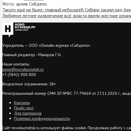
Фото: архив Сибдепо.
Такого ещё не было: главный небоскрёб Сибири засиял над К
Любимое летнее развлечение всё: власти ввели жёсткие огран
Учредитель — ООО «Онлайн-журнал «Сибдепо».
Главный редактор - Макаров Г.Н.
Наши контакты:
news@novokuznetsk.ru
+7 (3842) 900-800
Возрастное ограничение: 18+
Регистрационный номер СМИ ЭЛ №ФС 77-79664 от 27.11.2020 г., выд
Контакты
Прайс-лист
Для партнеров
Политика конфиденциальности
Сайт novokuznetsk.ru использует файлы cookie. Продолжая работу с 