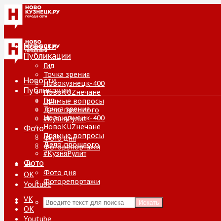
Новости
Публикации
Гид
Точка зрения
Новости
Новокузнецк-400
Публикации
НовоKUZнечане
Гид
Прямые вопросы
Точка зрения
Дело прошлого
Новокузнецк-400
#КузняРулит
НовоKUZнечане
Фото
Прямые вопросы
Фото дня
Дело прошлого
Фоторепортажи
#КузняРулит
Фото
VK
Фото дня
ОК
Фоторепортажи
Youtube
VK
Искать
ОК
Youtube