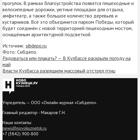
прогулок. В рамках благоустройства появятся пешеходные и
велосипедные дорожки, уютные площадки для отдыха,
амфитеатр, а также большое количество деревьев и
кустарников. Всё это объединится парком Победы, который
будет соединён с новой территорией пешеходным мостом,
оснащённым архитектурной подсветкой.
Источник:
sibdepo.ru
Фото: Сибдепо.
Радоваться или плакать? — В Кузбассе раскрыли погоду на
май
Власти Кузбасса разрешили массовый отстрел птиц
Учредитель — ООО «Онлайн-журнал «Сибдепо».
Главный редактор - Макаров Г.Н.
Наши контакты:
news@novokuznetsk.ru
+7 (3842) 900-800