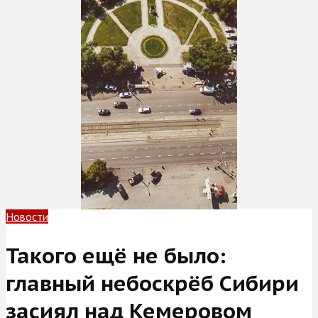
Новости
Такого ещё не было:
главный небоскрёб Сибири
засиял над Кемеровом