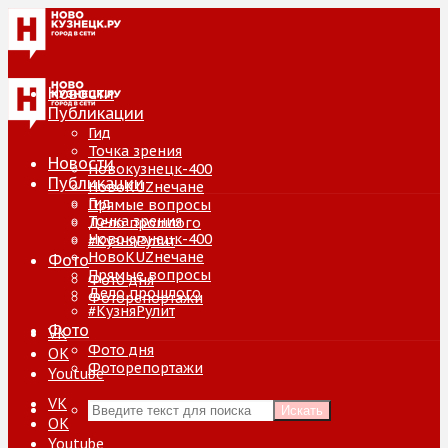
Новости
Публикации
Гид
Точка зрения
Новости
Новокузнецк-400
Публикации
НовоKUZнечане
Гид
Прямые вопросы
Точка зрения
Дело прошлого
Новокузнецк-400
#КузняРулит
НовоKUZнечане
Фото
Прямые вопросы
Фото дня
Дело прошлого
Фоторепортажи
#КузняРулит
Фото
VK
Фото дня
ОК
Фоторепортажи
Youtube
VK
Искать
ОК
Youtube