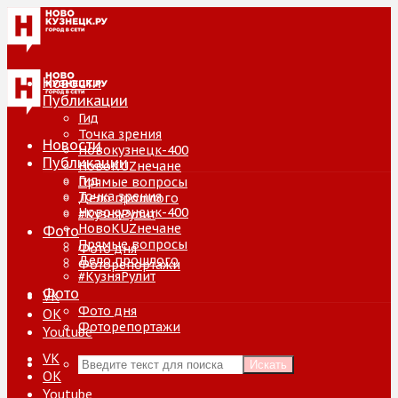
Новости
Публикации
Гид
Точка зрения
Новости
Новокузнецк-400
Публикации
НовоKUZнечане
Гид
Прямые вопросы
Точка зрения
Дело прошлого
Новокузнецк-400
#КузняРулит
НовоKUZнечане
Фото
Прямые вопросы
Фото дня
Дело прошлого
Фоторепортажи
#КузняРулит
Фото
VK
Фото дня
ОК
Фоторепортажи
Youtube
VK
Искать
ОК
Youtube