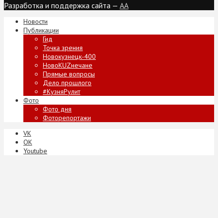
Разработка и поддержка сайта —
AA
Новости
Публикации
Гид
Точка зрения
Новокузнецк-400
НовоKUZнечане
Прямые вопросы
Дело прошлого
#КузняРулит
Фото
Фото дня
Фоторепортажи
VK
ОК
Youtube