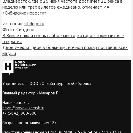
Владивосток, где с 26 июня частота достигнет 21 рейса в
неделю или трех вылетов ежедневно, отмечает ИА
«Сибирские новости».
Источник:
sibdepo.ru
Фото: Сибдепо.
В Земле нашли очень слабое место, которое тормозит все
открытия
Двое умерли, двое в больнице: ночной пожар поставил всех
на уши
Учредитель — ООО «Онлайн-журнал «Сибдепо».
Главный редактор - Макаров Г.Н.
Наши контакты:
news@novokuznetsk.ru
+7 (3842) 900-800
Возрастное ограничение: 18+
Регистрационный номер СМИ ЭЛ №ФС 77-79664 от 27.11.2020 г.,