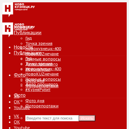
Новости
Публикации
Гид
Точка зрения
Новости
Новокузнецк-400
Публикации
НовоKUZнечане
Гид
Прямые вопросы
Точка зрения
Дело прошлого
Новокузнецк-400
#КузняРулит
НовоKUZнечане
Фото
Прямые вопросы
Фото дня
Дело прошлого
Фоторепортажи
#КузняРулит
Фото
VK
Фото дня
ОК
Фоторепортажи
Youtube
VK
Искать
ОК
Youtube