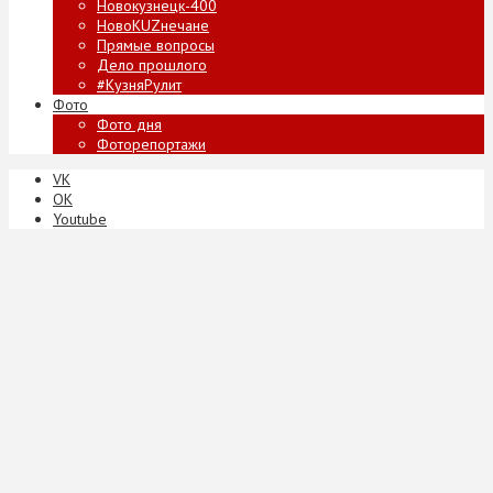
Новокузнецк-400
НовоKUZнечане
Прямые вопросы
Дело прошлого
#КузняРулит
Фото
Фото дня
Фоторепортажи
VK
ОК
Youtube