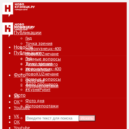
Новости
Публикации
Гид
Точка зрения
Новости
Новокузнецк-400
Публикации
НовоKUZнечане
Гид
Прямые вопросы
Точка зрения
Дело прошлого
Новокузнецк-400
#КузняРулит
НовоKUZнечане
Фото
Прямые вопросы
Фото дня
Дело прошлого
Фоторепортажи
#КузняРулит
Фото
VK
Фото дня
ОК
Фоторепортажи
Youtube
VK
Искать
ОК
Youtube