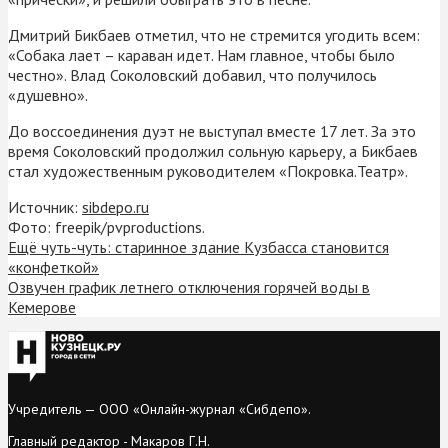
Дмитрий Бикбаев отметил, что не стремится угодить всем:
«Собака лает – караван идет. Нам главное, чтобы было
честно». Влад Соколовский добавил, что получилось
«душевно».
До воссоединения дуэт не выступал вместе 17 лет. За это
время Соколовский продолжил сольную карьеру, а Бикбаев
стал художественным руководителем «Покровка.Театр».
Источник:
sibdepo.ru
Фото: freepik/pvproductions.
Ещё чуть-чуть: старинное здание Кузбасса становится
«конфеткой»
Озвучен график летнего отключения горячей воды в
Кемерове
Учредитель — ООО «Онлайн-журнал «Сибдепо».
Главный редактор - Макаров Г.Н.