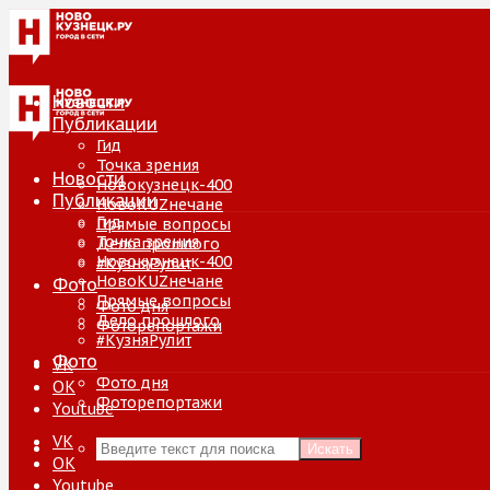
Новости
Публикации
Гид
Точка зрения
Новости
Новокузнецк-400
Публикации
НовоKUZнечане
Гид
Прямые вопросы
Точка зрения
Дело прошлого
Новокузнецк-400
#КузняРулит
НовоKUZнечане
Фото
Прямые вопросы
Фото дня
Дело прошлого
Фоторепортажи
#КузняРулит
Фото
VK
Фото дня
ОК
Фоторепортажи
Youtube
VK
Искать
ОК
Youtube