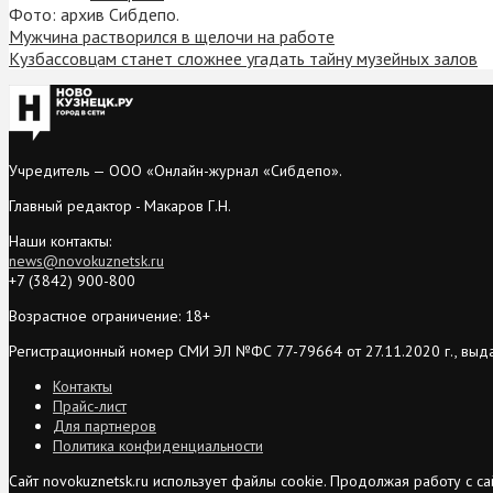
Фото: архив Сибдепо.
Мужчина растворился в щелочи на работе
Кузбассовцам станет сложнее угадать тайну музейных залов
Учредитель — ООО «Онлайн-журнал «Сибдепо».
Главный редактор - Макаров Г.Н.
Наши контакты:
news@novokuznetsk.ru
+7 (3842) 900-800
Возрастное ограничение: 18+
Регистрационный номер СМИ ЭЛ №ФС 77-79664 от 27.11.2020 г., выд
Контакты
Прайс-лист
Для партнеров
Политика конфиденциальности
Сайт novokuznetsk.ru использует файлы cookie. Продолжая работу с 