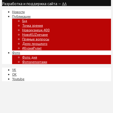
Разработка и поддержка сайта —
AA
Новости
Публикации
Гид
Точка зрения
Новокузнецк-400
НовоKUZнечане
Прямые вопросы
Дело прошлого
#КузняРулит
Фото
Фото дня
Фоторепортажи
VK
ОК
Youtube