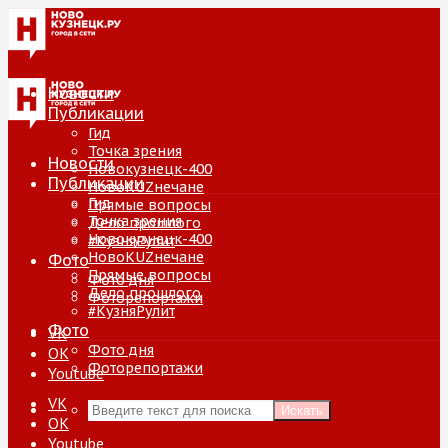
Новости
Публикации
Гид
Точка зрения
Новости
Новокузнецк-400
Публикации
НовоKUZнечане
Гид
Прямые вопросы
Точка зрения
Дело прошлого
Новокузнецк-400
#КузняРулит
НовоKUZнечане
Фото
Прямые вопросы
Фото дня
Дело прошлого
Фоторепортажи
#КузняРулит
Фото
VK
Фото дня
ОК
Фоторепортажи
Youtube
VK
Искать
ОК
Youtube