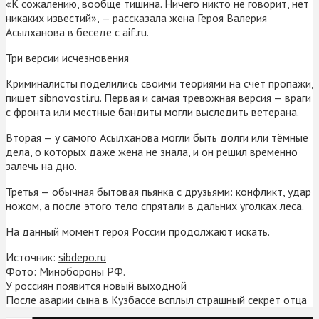
«К сожалению, вообще тишина. Ничего никто не говорит, нет
никаких известий», — рассказала жена Героя Валерия
Асылханова в беседе с aif.ru.
Три версии исчезновения
Криминалисты поделились своими теориями на счёт пропажи,
пишет sibnovosti.ru. Первая и самая тревожная версия — враги
с фронта или местные бандиты могли выследить ветерана.
Вторая — у самого Асылханова могли быть долги или тёмные
дела, о которых даже жена не знала, и он решил временно
залечь на дно.
Третья — обычная бытовая пьянка с друзьями: конфликт, удар
ножом, а после этого тело спрятали в дальних уголках леса.
На данный момент героя России продолжают искать.
Источник:
sibdepo.ru
Фото: Минобороны РФ.
У россиян появится новый выходной
После аварии сына в Кузбассе всплыл страшный секрет отца