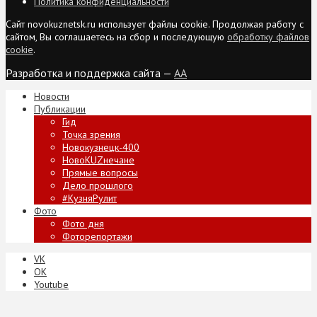
Политика конфиденциальности
Сайт novokuznetsk.ru использует файлы cookie. Продолжая работу с
сайтом, Вы соглашаетесь на сбор и последующую
обработку файлов
cookie
.
Разработка и поддержка сайта —
AA
Новости
Публикации
Гид
Точка зрения
Новокузнецк-400
НовоKUZнечане
Прямые вопросы
Дело прошлого
#КузняРулит
Фото
Фото дня
Фоторепортажи
VK
ОК
Youtube