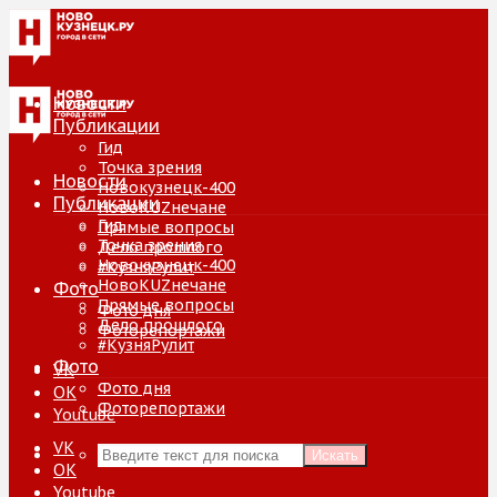
Новости
Публикации
Гид
Точка зрения
Новости
Новокузнецк-400
Публикации
НовоKUZнечане
Гид
Прямые вопросы
Точка зрения
Дело прошлого
Новокузнецк-400
#КузняРулит
НовоKUZнечане
Фото
Прямые вопросы
Фото дня
Дело прошлого
Фоторепортажи
#КузняРулит
Фото
VK
Фото дня
ОК
Фоторепортажи
Youtube
VK
Искать
ОК
Youtube