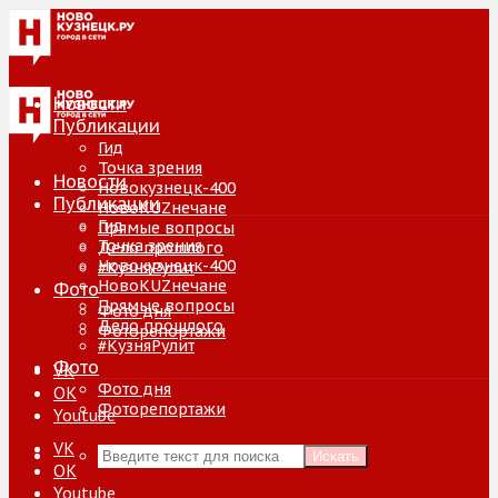
Новости
Публикации
Гид
Точка зрения
Новости
Новокузнецк-400
Публикации
НовоKUZнечане
Гид
Прямые вопросы
Точка зрения
Дело прошлого
Новокузнецк-400
#КузняРулит
НовоKUZнечане
Фото
Прямые вопросы
Фото дня
Дело прошлого
Фоторепортажи
#КузняРулит
Фото
VK
Фото дня
ОК
Фоторепортажи
Youtube
VK
Искать
ОК
Youtube