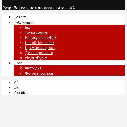
Разработка и поддержка сайта —
AA
Новости
Публикации
Гид
Точка зрения
Новокузнецк-400
НовоKUZнечане
Прямые вопросы
Дело прошлого
#КузняРулит
Фото
Фото дня
Фоторепортажи
VK
ОК
Youtube