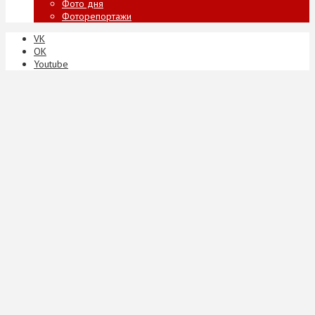
Фото дня
Фоторепортажи
VK
ОК
Youtube