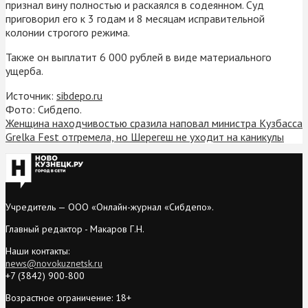
признал вину полностью и раскаялся в содеянном. Суд
приговорил его к 3 годам и 8 месяцам исправительной
колонии строгого режима.
Также он выплатит 6 000 рублей в виде материального
ущерба.
Источник:
sibdepo.ru
Фото: Сибдепо.
Женщина находчивостью сразила наповал министра Кузбасса
Grelka Fest отгремела, но Шерегеш не уходит на каникулы
Учредитель — ООО «Онлайн-журнал «Сибдепо».
Главный редактор - Макаров Г.Н.
Наши контакты:
news@novokuznetsk.ru
+7 (3842) 900-800
Возрастное ограничение: 18+