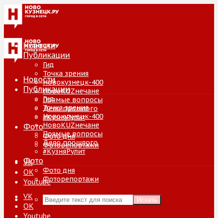
Новости
Публикации
Гид
Точка зрения
Новости
Новокузнецк-400
Публикации
НовоKUZнечане
Гид
Прямые вопросы
Точка зрения
Дело прошлого
Новокузнецк-400
#КузняРулит
НовоKUZнечане
Фото
Прямые вопросы
Фото дня
Дело прошлого
Фоторепортажи
#КузняРулит
Фото
VK
Фото дня
ОК
Фоторепортажи
Youtube
VK
Искать
ОК
Youtube