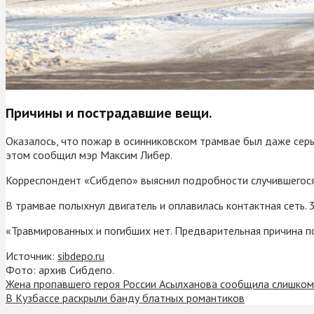
Причины и пострадавшие вещи.
Оказалось, что пожар в осинниковском трамвае был даже серьё
этом сообщил мэр Максим Либер.
Корреспондент «Сибдепо» выяснил подробности случившегося 
В трамвае полыхнул двигатель и оплавилась контактная сеть. 
«Травмированных и погибших нет. Предварительная причина п
Источник:
sibdepo.ru
Фото: архив Сибдепо.
Жена пропавшего героя России Асылханова сообщила слишко
В Кузбассе раскрыли банду блатных романтиков