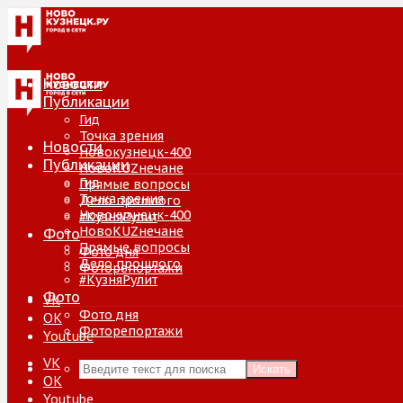
Новости
Публикации
Гид
Точка зрения
Новости
Новокузнецк-400
Публикации
НовоKUZнечане
Гид
Прямые вопросы
Точка зрения
Дело прошлого
Новокузнецк-400
#КузняРулит
НовоKUZнечане
Фото
Прямые вопросы
Фото дня
Дело прошлого
Фоторепортажи
#КузняРулит
Фото
VK
Фото дня
ОК
Фоторепортажи
Youtube
VK
Искать
ОК
Youtube