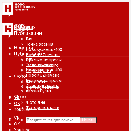
Новости
Публикации
Гид
Точка зрения
Новости
Новокузнецк-400
Публикации
НовоKUZнечане
Гид
Прямые вопросы
Точка зрения
Дело прошлого
Новокузнецк-400
#КузняРулит
НовоKUZнечане
Фото
Прямые вопросы
Фото дня
Дело прошлого
Фоторепортажи
#КузняРулит
Фото
VK
Фото дня
ОК
Фоторепортажи
Youtube
VK
Искать
ОК
Youtube