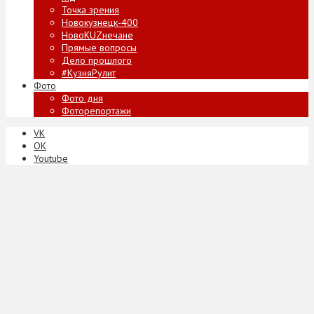
Точка зрения
Новокузнецк-400
НовоKUZнечане
Прямые вопросы
Дело прошлого
#КузняРулит
Фото
Фото дня
Фоторепортажи
VK
ОК
Youtube