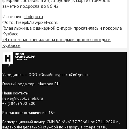
феврале составляла 85,23 рублей, в марте стоимость
заметно подросла до 86,42.
Источник:
sibdepo.ru
Фото: freepik/rawpixel-com.
Голая лыжница с шикарной фигурой прокатилась и покорила
Кузбасс
«Это жесть»: специалисты раскрыли прогноз погоды в
Кузбассе
Учредитель — ООО «Онлайн-журнал «Сибдепо».
Главный редактор - Макаров Г.Н.
Наши контакты:
news@novokuznetsk.ru
+7 (3842) 900-800
Возрастное ограничение: 18+
Регистрационный номер СМИ ЭЛ №ФС 77-79664 от 27.11.2020 г.,
выдано Федеральной службой по надзору в сфере связи,