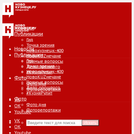
Новости
Публикации
Гид
Точка зрения
Новости
Новокузнецк-400
Публикации
НовоKUZнечане
Гид
Прямые вопросы
Точка зрения
Дело прошлого
Новокузнецк-400
#КузняРулит
НовоKUZнечане
Фото
Прямые вопросы
Фото дня
Дело прошлого
Фоторепортажи
#КузняРулит
Фото
VK
Фото дня
ОК
Фоторепортажи
Youtube
VK
Искать
ОК
Youtube