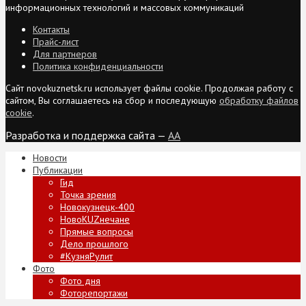
информационных технологий и массовых коммуникаций
Контакты
Прайс-лист
Для партнеров
Политика конфиденциальности
Сайт novokuznetsk.ru использует файлы cookie. Продолжая работу с
сайтом, Вы соглашаетесь на сбор и последующую
обработку файлов
cookie
.
Разработка и поддержка сайта —
AA
Новости
Публикации
Гид
Точка зрения
Новокузнецк-400
НовоKUZнечане
Прямые вопросы
Дело прошлого
#КузняРулит
Фото
Фото дня
Фоторепортажи