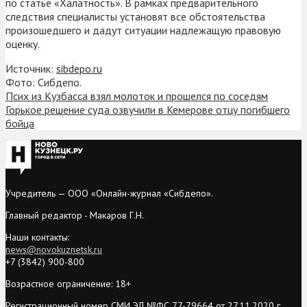
по статье «Халатность». В рамках предварительного
следствия специалисты установят все обстоятельства
произошедшего и дадут ситуации надлежащую правовую
оценку.
Источник:
sibdepo.ru
Фото: Сибдепо.
Псих из Кузбасса взял молоток и прошелся по соседям
Горькое решение суда озвучили в Кемерове отцу погибшего
бойца
Учредитель — ООО «Онлайн-журнал «Сибдепо».
Главный редактор - Макаров Г.Н.
Наши контакты:
news@novokuznetsk.ru
+7 (3842) 900-800
Возрастное ограничение: 18+
Регистрационный номер СМИ ЭЛ №ФС 77-79664 от 27.11.2020 г.,