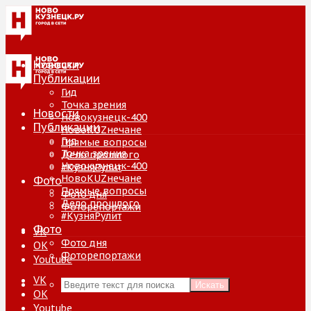
Новости
Публикации
Гид
Точка зрения
Новости
Новокузнецк-400
Публикации
НовоKUZнечане
Гид
Прямые вопросы
Точка зрения
Дело прошлого
Новокузнецк-400
#КузняРулит
НовоKUZнечане
Фото
Прямые вопросы
Фото дня
Дело прошлого
Фоторепортажи
#КузняРулит
Фото
VK
Фото дня
ОК
Фоторепортажи
Youtube
VK
Искать
ОК
Youtube