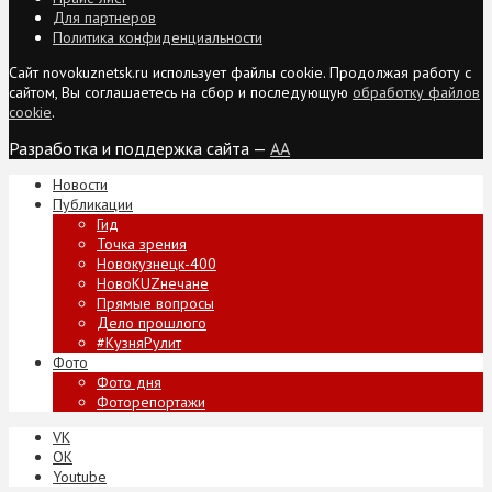
Для партнеров
Политика конфиденциальности
Сайт novokuznetsk.ru использует файлы cookie. Продолжая работу с
сайтом, Вы соглашаетесь на сбор и последующую
обработку файлов
cookie
.
Разработка и поддержка сайта —
AA
Новости
Публикации
Гид
Точка зрения
Новокузнецк-400
НовоKUZнечане
Прямые вопросы
Дело прошлого
#КузняРулит
Фото
Фото дня
Фоторепортажи
VK
ОК
Youtube