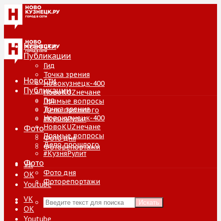
Новости
Публикации
Гид
Точка зрения
Новости
Новокузнецк-400
Публикации
НовоKUZнечане
Гид
Прямые вопросы
Точка зрения
Дело прошлого
Новокузнецк-400
#КузняРулит
НовоKUZнечане
Фото
Прямые вопросы
Фото дня
Дело прошлого
Фоторепортажи
#КузняРулит
Фото
VK
Фото дня
ОК
Фоторепортажи
Youtube
VK
Искать
ОК
Youtube