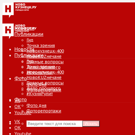
Новости
Публикации
Гид
Точка зрения
Новости
Новокузнецк-400
Публикации
НовоKUZнечане
Гид
Прямые вопросы
Точка зрения
Дело прошлого
Новокузнецк-400
#КузняРулит
НовоKUZнечане
Фото
Прямые вопросы
Фото дня
Дело прошлого
Фоторепортажи
#КузняРулит
Фото
VK
Фото дня
ОК
Фоторепортажи
Youtube
VK
Искать
ОК
Youtube