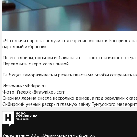
«Что значит проект получил одобрение ученых и Росприроднад
народный избранник.
По его словам, попытки избавиться от этого токсичного озера 
Перевозить озеро хотят зимой.
Её будут замораживать и резать пластами, чтобы отправить н
Источник:
sibdepo.ru
Фото: freepik @rawpixel-com .
Снежная лавина снесла несколько домов, а под завалами оказ
Сибирский ученый раскрыл главную тайну Тунгусского метеори
Учредитель — ООО «Онлайн-журнал «Сибдепо».