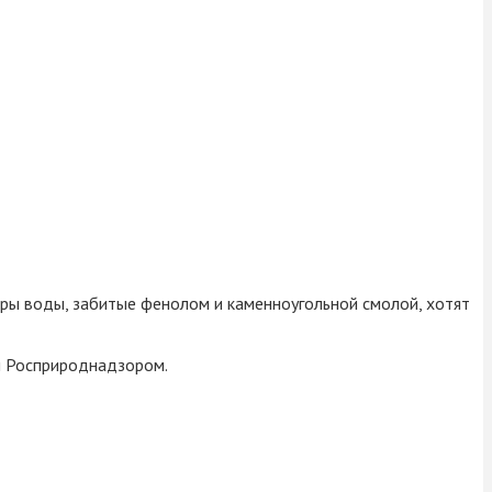
итры воды, забитые фенолом и каменноугольной смолой, хотят
 и Росприроднадзором.