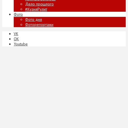
Дело прошлого
#КузняРулит
Фото
Фото дня
Фоторепортажи
VK
ОК
Youtube