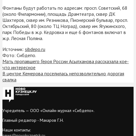
Фонтаны будут работать по адресам: просп. Советский, 68
(около Филармонии), площадь Драмтеатра, сквер ДК
Шахтеров, сквер им. Резникова, Пионерский бульвар, просп.
Октябрьский, 80 (около ТЦ Ноград), сквер им. Ягужинского,
парк Победы в ж.р. Кедровка и еще 6 фонтанов включат в
ж.р. Лесная Поляна.
Источник:
sibdepo.ru
Фото: Сибдепо.
Мать пропавшего Героя России Асылханова рассказала кое-
что интересное
В центре Кемерова поселилась непозволительно дорогая
свалка
Учредитель — ООО «Онлайн-журнал «Сибдепо».
Главный редактор - Макаров Г.Н.
Наши контакты:
news@novokuznetsk.ru