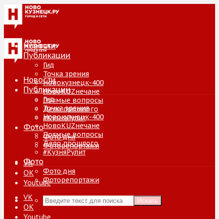
Новости
Публикации
Гид
Точка зрения
Новости
Новокузнецк-400
Публикации
НовоKUZнечане
Гид
Прямые вопросы
Точка зрения
Дело прошлого
Новокузнецк-400
#КузняРулит
НовоKUZнечане
Фото
Прямые вопросы
Фото дня
Дело прошлого
Фоторепортажи
#КузняРулит
Фото
VK
Фото дня
ОК
Фоторепортажи
Youtube
VK
Искать
ОК
Youtube