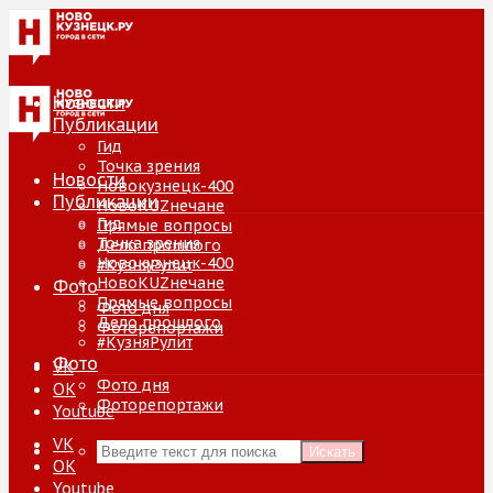
Новости
Публикации
Гид
Точка зрения
Новости
Новокузнецк-400
Публикации
НовоKUZнечане
Гид
Прямые вопросы
Точка зрения
Дело прошлого
Новокузнецк-400
#КузняРулит
НовоKUZнечане
Фото
Прямые вопросы
Фото дня
Дело прошлого
Фоторепортажи
#КузняРулит
Фото
VK
Фото дня
ОК
Фоторепортажи
Youtube
VK
Искать
ОК
Youtube