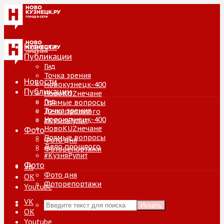
Новости
Публикации
Гид
Точка зрения
Новости
Новокузнецк-400
Публикации
НовоKUZнечане
Гид
Прямые вопросы
Точка зрения
Дело прошлого
Новокузнецк-400
#КузняРулит
НовоKUZнечане
Фото
Прямые вопросы
Фото дня
Дело прошлого
Фоторепортажи
#КузняРулит
Фото
VK
Фото дня
ОК
Фоторепортажи
Youtube
VK
Искать
ОК
Youtube