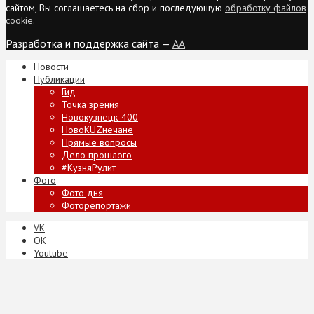
сайтом, Вы соглашаетесь на сбор и последующую
обработку файлов
cookie
.
Разработка и поддержка сайта —
AA
Новости
Публикации
Гид
Точка зрения
Новокузнецк-400
НовоKUZнечане
Прямые вопросы
Дело прошлого
#КузняРулит
Фото
Фото дня
Фоторепортажи
VK
ОК
Youtube