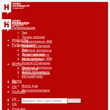
Новости
Публикации
Гид
Точка зрения
Новости
Новокузнецк-400
Публикации
НовоKUZнечане
Гид
Прямые вопросы
Точка зрения
Дело прошлого
Новокузнецк-400
#КузняРулит
НовоKUZнечане
Фото
Прямые вопросы
Фото дня
Дело прошлого
Фоторепортажи
#КузняРулит
Фото
VK
Фото дня
ОК
Фоторепортажи
Youtube
VK
Искать
ОК
Youtube