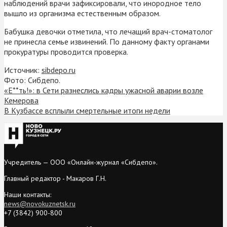
наблюдений врачи зафиксировали, что инородное тело
вышло из организма естественным образом.
Бабушка девочки отметила, что лечащий врач-стоматолог
не принесла семье извинений. По данному факту органами
прокуратуры проводится проверка.
Источник:
sibdepo.ru
Фото: Сибдепо.
«Е**ть!»: в Сети разнеслись кадры ужасной аварии возле
Кемерова
В Кузбассе всплыли смертельные итоги недели
Учредитель — ООО «Онлайн-журнал «Сибдепо».
Главный редактор - Макаров Г.Н.
Наши контакты:
news@novokuznetsk.ru
+7 (3842) 900-800