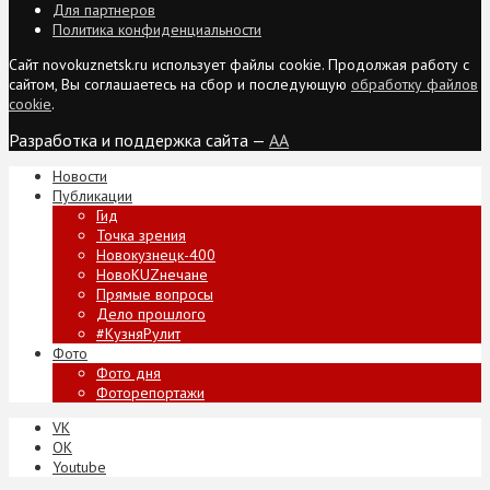
Для партнеров
Политика конфиденциальности
Сайт novokuznetsk.ru использует файлы cookie. Продолжая работу с
сайтом, Вы соглашаетесь на сбор и последующую
обработку файлов
cookie
.
Разработка и поддержка сайта —
AA
Новости
Публикации
Гид
Точка зрения
Новокузнецк-400
НовоKUZнечане
Прямые вопросы
Дело прошлого
#КузняРулит
Фото
Фото дня
Фоторепортажи
VK
ОК
Youtube