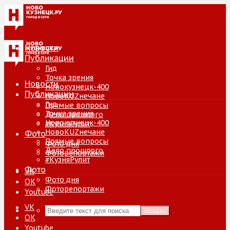
Новости
Публикации
Гид
Точка зрения
Новости
Новокузнецк-400
Публикации
НовоKUZнечане
Гид
Прямые вопросы
Точка зрения
Дело прошлого
Новокузнецк-400
#КузняРулит
НовоKUZнечане
Фото
Прямые вопросы
Фото дня
Дело прошлого
Фоторепортажи
#КузняРулит
Фото
VK
Фото дня
ОК
Фоторепортажи
Youtube
VK
Искать
ОК
Youtube