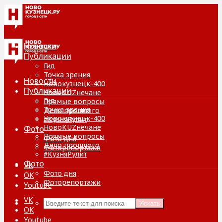
Новости
Публикации
Гид
Точка зрения
Новости
Новокузнецк-400
Публикации
НовоKUZнечане
Гид
Прямые вопросы
Точка зрения
Дело прошлого
Новокузнецк-400
#КузняРулит
НовоKUZнечане
Фото
Прямые вопросы
Фото дня
Дело прошлого
Фоторепортажи
#КузняРулит
Фото
VK
Фото дня
ОК
Фоторепортажи
Youtube
VK
Искать
ОК
Youtube