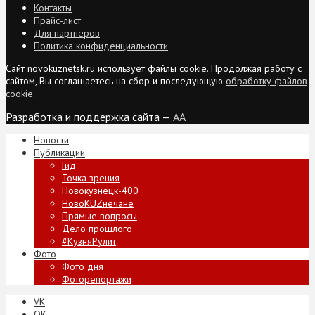
Контакты
Прайс-лист
Для партнеров
Политика конфиденциальности
Сайт novokuznetsk.ru использует файлы cookie. Продолжая работу с
сайтом, Вы соглашаетесь на сбор и последующую
обработку файлов
cookie
.
Разработка и поддержка сайта —
AA
Новости
Публикации
Гид
Точка зрения
Новокузнецк-400
НовоKUZнечане
Прямые вопросы
Дело прошлого
#КузняРулит
Фото
Фото дня
Фоторепортажи
VK
ОК