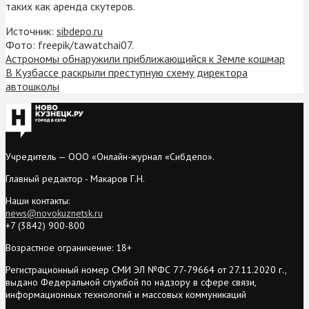
таких как аренда скутеров.
Источник:
sibdepo.ru
Фото: freepik/tawatchai07.
Астрономы обнаружили приближающийся к Земле кошмар
В Кузбассе раскрыли преступную схему директора
автошколы
Учредитель — ООО «Онлайн-журнал «Сибдепо».
Главный редактор - Макаров Г.Н.
Наши контакты:
news@novokuznetsk.ru
+7 (3842) 900-800
Возрастное ограничение: 18+
Регистрационный номер СМИ ЭЛ №ФС 77-79664 от 27.11.2020 г.,
выдано Федеральной службой по надзору в сфере связи,
информационных технологий и массовых коммуникаций