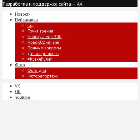
Разработка и поддержка сайта —
AA
Новости
Публикации
Гид
Точка зрения
Новокузнецк-400
НовоKUZнечане
Прямые вопросы
Дело прошлого
#КузняРулит
Фото
Фото дня
Фоторепортажи
VK
ОК
Youtube