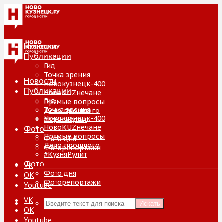
Новости
Публикации
Гид
Точка зрения
Новости
Новокузнецк-400
Публикации
НовоKUZнечане
Гид
Прямые вопросы
Точка зрения
Дело прошлого
Новокузнецк-400
#КузняРулит
НовоKUZнечане
Фото
Прямые вопросы
Фото дня
Дело прошлого
Фоторепортажи
#КузняРулит
Фото
VK
Фото дня
ОК
Фоторепортажи
Youtube
VK
Искать
ОК
Youtube